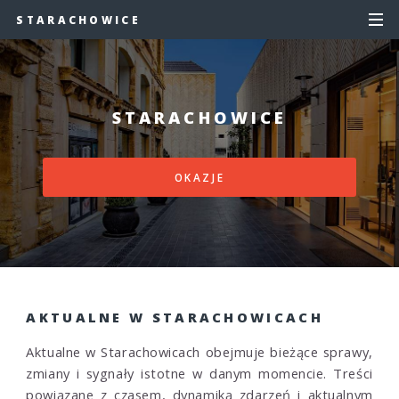
STARACHOWICE
STARACHOWICE
OKAZJE
AKTUALNE W STARACHOWICACH
Aktualne w Starachowicach obejmuje bieżące sprawy,
zmiany i sygnały istotne w danym momencie. Treści
powiązane z czasem, dynamiką zdarzeń i aktualnym