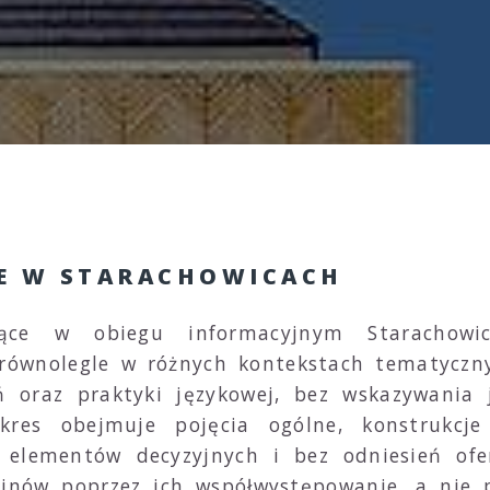
E W STARACHOWICACH
jące w obiegu informacyjnym Starachowi
e równolegle w różnych kontekstach tematyczn
eń oraz praktyki językowej, bez wskazywania
kres obejmuje pojęcia ogólne, konstrukcje
 elementów decyzyjnych i bez odniesień ofe
inów poprzez ich współwystępowanie, a nie pr