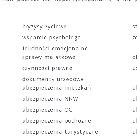
kryzysy życiowe
s
wsparcie psychologa
z
trudności emecjonalne
sprawy majątkowe
o
czynności prawne
u
dokumenty urzędowe
ubezpieczenia mieszkań
u
ubezpieczenia NNW
u
ubezpieczenia OC
u
ubezpieczenia podróżne
u
ubezpieczenia turystyczne
u