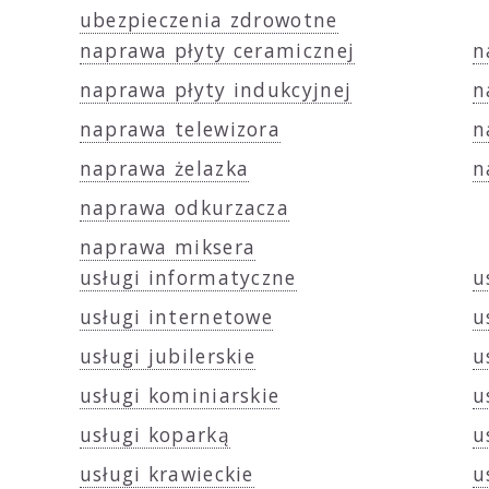
ubezpieczenia zdrowotne
naprawa płyty ceramicznej
n
naprawa płyty indukcyjnej
n
naprawa telewizora
n
naprawa żelazka
n
naprawa odkurzacza
naprawa miksera
usługi informatyczne
u
usługi internetowe
u
usługi jubilerskie
u
usługi kominiarskie
u
usługi koparką
u
usługi krawieckie
u