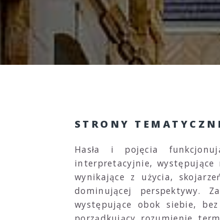
STRONY TEMATYCZN
Hasła i pojęcia funkcjonu
interpretacyjnie, występując
wynikające z użycia, skojarz
dominującej perspektywy. Za
występujące obok siebie, bez
porządkujący rozumienie term